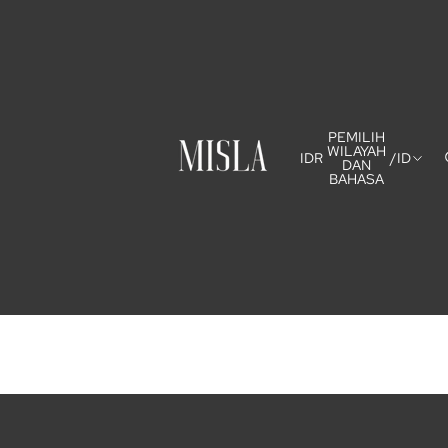
PEMILIH
WILAYAH
IDR
/
ID
DAN
BAHASA
Kebijakan pengembalian uang
Kebijakan privasi
Ketentuan Layanan
Kebijakan pengiriman