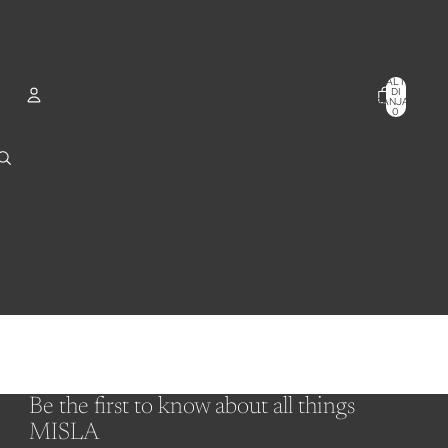
TOTAL ITEM
DI
KERANJANG:
0
AKUN
OPSI MASUK LAINNYA
PESANAN
PROFIL
Be the first to know about all things
MISLA