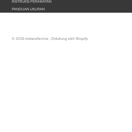
INSTRUKSI PERAWATAN
PANDUAN UKURAN
© 2026
mislacollective
,
Didukung oleh Shopify